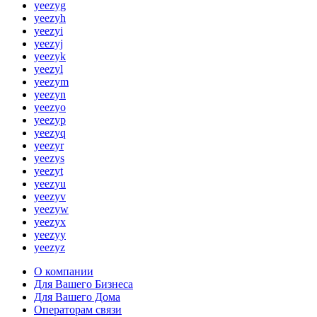
yeezyg
yeezyh
yeezyi
yeezyj
yeezyk
yeezyl
yeezym
yeezyn
yeezyo
yeezyp
yeezyq
yeezyr
yeezys
yeezyt
yeezyu
yeezyv
yeezyw
yeezyx
yeezyy
yeezyz
О компании
Для Вашего Бизнеса
Для Вашего Дома
Операторам связи