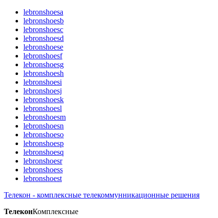
lebronshoesa
lebronshoesb
lebronshoesc
lebronshoesd
lebronshoese
lebronshoesf
lebronshoesg
lebronshoesh
lebronshoesi
lebronshoesj
lebronshoesk
lebronshoesl
lebronshoesm
lebronshoesn
lebronshoeso
lebronshoesp
lebronshoesq
lebronshoesr
lebronshoess
lebronshoest
Телекон - комплексные телекоммунникационные решения
Телекон
Комплексные