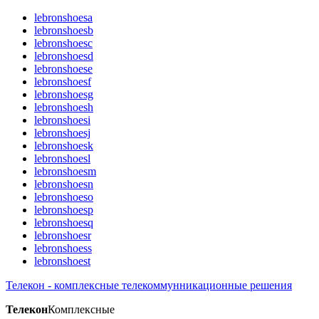
lebronshoesa
lebronshoesb
lebronshoesc
lebronshoesd
lebronshoese
lebronshoesf
lebronshoesg
lebronshoesh
lebronshoesi
lebronshoesj
lebronshoesk
lebronshoesl
lebronshoesm
lebronshoesn
lebronshoeso
lebronshoesp
lebronshoesq
lebronshoesr
lebronshoess
lebronshoest
Телекон - комплексные телекоммунникационные решения
Телекон
Комплексные