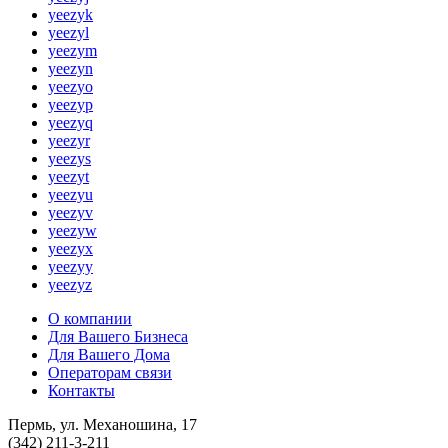
yeezyk
yeezyl
yeezym
yeezyn
yeezyo
yeezyp
yeezyq
yeezyr
yeezys
yeezyt
yeezyu
yeezyv
yeezyw
yeezyx
yeezyy
yeezyz
О компании
Для Вашего Бизнеса
Для Вашего Дома
Операторам связи
Контакты
Пермь, ул. Механошина, 17
(342)
211-3-211